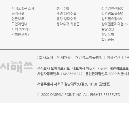
시매쓰출판 소개
생각수학
상위권연산960
공지사항
개념 생각수학
상위권도형960
언론보도
유형 생각수학
상위권측정960
구입처안내
생각수학 최상급
상위권문제해결96
카페 바로가기
빨강연산
기획원고제안
빨강도형
빨강중등
회사소개
인재채용
개인정보취급방침
이용약관
가
주식회사 오메가포인트
|
대표이사
이충기, 한정규 |
개인정보보호
사업자등록번호
114-86-01317 |
통신판매업신고
2009-서울서초-
서울특별시 서초구 강남대로93길 9, 1F-3F (잠원동)
ⓒ 2000 OMEGA POINT INC. ALL RIGHTS RESERVED.