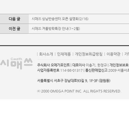
다음 글
시매쓰 상남반송센터 오픈 설명회(2/16)
이전 글
시매쓰 겨울방학특강 안내(1~2월)
회사소개
인재채용
개인정보취급방침
이용약관
가
주식회사 오메가포인트
|
대표이사
이충기, 한정규 |
개인정보보호
사업자등록번호
114-86-01317 |
통신판매업신고
2009-서울서초-
서울특별시 서초구 강남대로93길 9, 1F-3F (잠원동)
ⓒ 2000 OMEGA POINT INC. ALL RIGHTS RESERVED.