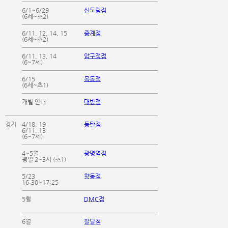
6/1~6/29
신도림점
(6세~초2)
6/11, 12, 14, 15
중계점
(6세~초2)
6/11, 13, 14
압구정점
(6~7세)
6/15
목동점
(6세~초1)
개별 안내
대방점
경기
4/18, 19
동탄점
6/11, 13
(6~7세)
4~5월
광명역점
평일 2~3시 (초1)
5/23
향동점
16:30~17:25
5월
DMC점
6월
팔달점