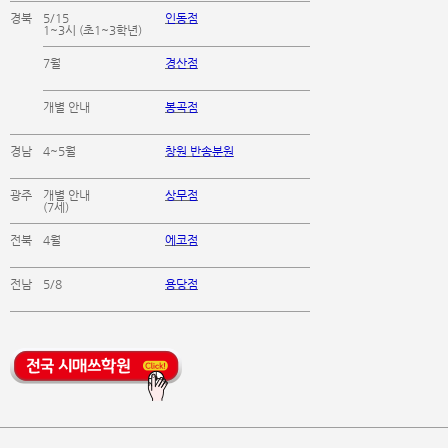
경북
5/15
인동점
1~3시 (초1~3학년)
7월
경산점
개별 안내
봉곡점
경남
4~5월
창원 반송분원
광주
개별 안내
상무점
(7세)
전북
4월
에코점
전남
5/8
용당점