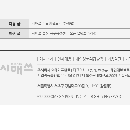
다음 글
시매쓰 여름방학특강 (7~8월)
이전 글
시매쓰 울산 북구송정센터 오픈 설명회(5/14)
회사소개
인재채용
개인정보취급방침
이용약관
가
주식회사 오메가포인트
|
대표이사
이충기, 한정규 |
개인정보보호
사업자등록번호
114-86-01317 |
통신판매업신고
2009-서울서초-
서울특별시 서초구 강남대로93길 9, 1F-3F (잠원동)
ⓒ 2000 OMEGA POINT INC. ALL RIGHTS RESERVED.