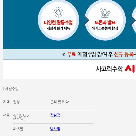
[ 체험수업 ]
지역
일정
문의 및 예약
서울
4/10, 6/5
잠실점
(6~7세)
4~5월
방학점