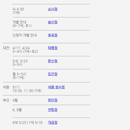
수 4:30
소사점
(7세)
개별 안내
송산점
(6~7세, 초1)
신청자 개별 안내
후곡점
대전
4/17, 4/24
태평점
3~4시 (7세~초2)
5/8, 5/25
둔산점
3~5시
월 3~5시
도안점
(6~7세)
세종
5/11
세종 청사점
10:30, 11:30 (7세)
부산
4월
하단점
6, 8월
센텀점
6세 5/25 | 7세 5/18
개금점