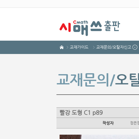
교재가이드
교재문의/오탈자신고
교재문의/
오
빨강 도형 C1 p89
작성자
정은