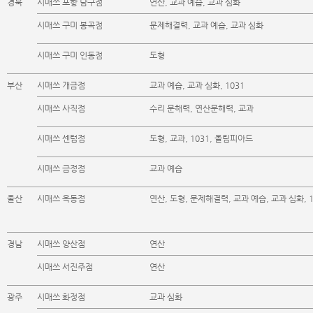
경북
시매쓰 포항 남구점
연산, 교과 예습, 교과 심화
시매쓰 구미 봉곡점
문제해결력, 교과 예습, 교과 심화
시매쓰 구미 인동점
도형
부산
시매쓰 개금점
교과 예습, 교과 심화, 1031
시매쓰 사직점
수리 문해력, 연산문해력, 교과
시매쓰 센텀점
도형, 교과, 1031, 올림피아드
시매쓰 금정점
교과 예습
울산
시매쓰 옥동점
연산, 도형, 문제해결력, 교과 예습, 교과 심화, 1
경남
시매쓰 양산점
연산
시매쓰 서진주점
연산
광주
시매쓰 화정점
교과 심화