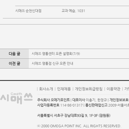
시매쓰 순천신대점
교과 예습, 1031
다음 글
시매쓰 영통센터 오픈 설명회(7/9)
이전 글
시매쓰 영통점 신규 오픈 안내
회사소개
인재채용
개인정보취급방침
이용약관
가
주식회사 오메가포인트
|
대표이사
이충기, 한정규 |
개인정보보호
사업자등록번호
114-86-01317 |
통신판매업신고
2009-서울서초-
서울특별시 서초구 강남대로93길 9, 1F-3F (잠원동)
ⓒ 2000 OMEGA POINT INC. ALL RIGHTS RESERVED.