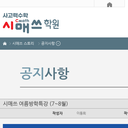
시매쓰 스토리
공지사항
공지
사항
시매쓰 여름방학특강 (7~8월)
작성자
이동희
작