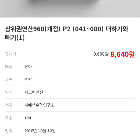
상위권연산960(개정) P2 (041~080) 더하기와
빼기(1)
8,640원
판매가
9,600원
대상
유아
과목
수학
영역
사고력연산
저자
시매쓰수학연구소
쪽수
124
발행
2018년 10월 10일