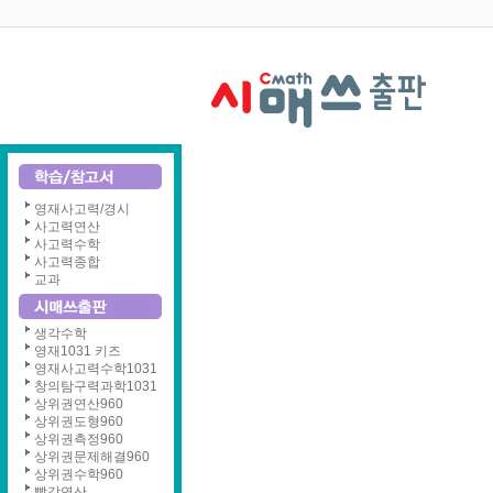
영재사고력/경시
사고력연산
사고력수학
사고력종합
교과
생각수학
영재1031 키즈
영재사고력수학1031
창의탐구력과학1031
상위권연산960
상위권도형960
상위권측정960
상위권문제해결960
상위권수학960
빨강연산