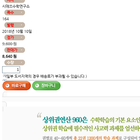
저자
시매쓰수학연구소
쪽수
164
발행
2018년 10월 10일
정가
9,600 원
판매가
8,640 원
수량
(일부 도서지역의 경우 배송료가 부과될 수 있습니다.)