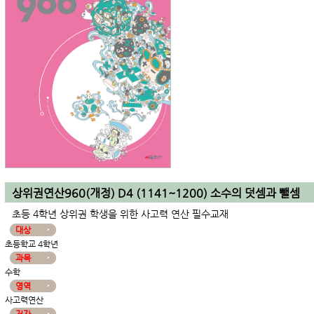
상위권연산960(개정) D4 (1141~1200) 소수의 덧셈과 뺄셈
초등 4학년 상위권 학생을 위한 사고력 연산 필수교재
대상
초등학교 4학년
과목
수학
영역
사고력연산