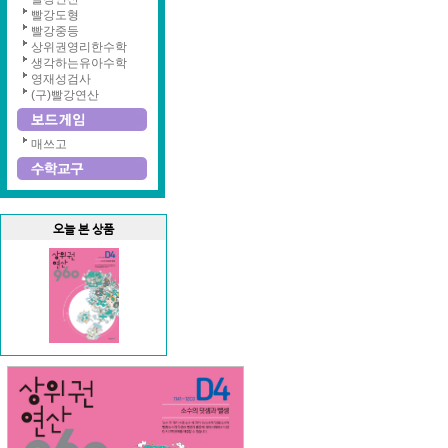
빨강도형
빨강중등
상위권영리한수학
생각하는유아수학
영재성검사
(구)빨강연산
매쓰고
오늘 본 상품