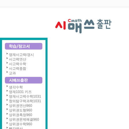
영재사고력/경시
사고력연산
사고력수학
사고력종합
교과
생각수학
영재1031 키즈
영재사고력수학1031
창의탐구력과학1031
상위권연산960
상위권도형960
상위권측정960
상위권문제해결960
상위권수학960
빨강연산