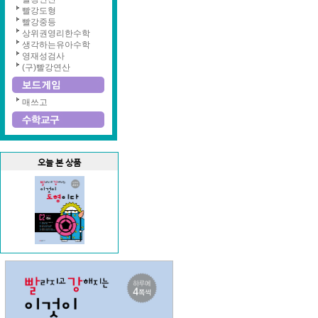
빨강도형
빨강중등
상위권영리한수학
생각하는유아수학
영재성검사
(구)빨강연산
매쓰고
오늘 본 상품