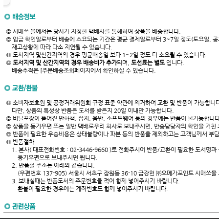
◎ 시매쓰 몰에서는 당사가 지정한 택배사를 통해하여 상품을 배송합니다.
◎ 입금 확인일로부터 배송에 소요되는 기간은 평균 결제일로부터 3~7일 정도(토요일, 공
재고상황에 따라 다소 지연될 수 있습니다.
◎ 도서지역 및산간지역의 경우 평균배송일 보다 1~2일 정도 더 소요될 수 있습니다.
◎
도서지역 및 산간지역의 경우 배송비가 추가
되며,
도선료는 별도
입니다.
배송추적은 [주문배송조회페이지에서 확인하실 수 있습니다.
◎ 소비자보호원 및 공정거래위원회 규정 표준 약관에 의거하여 교환 및 반품이 가능합니다
다만, 상품의 특성상 반품은 도서를 받은지 20일 이내만 가능합니다.
◎ 비닐포장이 뜯어진 만화책, 잡지, 음반, 소프트웨어 등의 경우에는 반품이 불가능합니다
◎ 상품을 등기우편 또는 일반 택배로우리 회사로 보내주시면, 반송담당자의 확인을 거친 후
◎ 반품에 필요한 우송비용은 상태불량이나 파본 등의 반품을 제외하고는 고객님께서 부담
◎ 반품절차
1. 본사( 대표전화번호 : 02-3446-9660 )로 전화주시어 반품/교환이 필요한 도서명
등기우편으로 보내주시면 됩니다.
2. 반품할 주소는 아래와 같습니다.
(우편번호 137-905) 서울시 서초구 잠원동 36-10 금강헌 ㈜오메가포인트 시매쓰몰
3. 보내실때는 반품도서의 주문번호를 적어 함께 넣어주시기 바랍니다.
환불이 필요한 경우에는 계좌번호도 함께 넣어주시기 바랍니다.