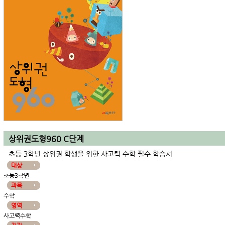
상위권도형960 C단계
초등 3학년 상위권 학생을 위한 사고력 수학 필수 학습서
대상
초등3학년
과목
수학
영역
사고력수학