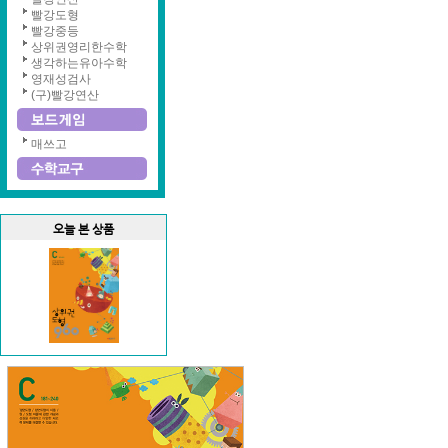
빨강도형
빨강중등
상위권영리한수학
생각하는유아수학
영재성검사
(구)빨강연산
매쓰고
오늘 본 상품