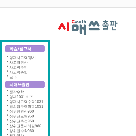
영재사고력/경시
사고력연산
사고력수학
사고력종합
교과
생각수학
영재1031 키즈
영재사고력수학1031
창의탐구력과학1031
상위권연산960
상위권도형960
상위권측정960
상위권문제해결960
상위권수학960
빨강연산