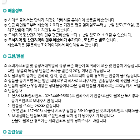
◎ 시매쓰 몰에서는 당사가 지정한 택배사를 통해하여 상품을 배송합니다.
◎ 입금 확인일로부터 배송에 소요되는 기간은 평균 결제일로부터 3~7일 정도(토요일, 공
재고상황에 따라 다소 지연될 수 있습니다.
◎ 도서지역 및산간지역의 경우 평균배송일 보다 1~2일 정도 더 소요될 수 있습니다.
◎
도서지역 및 산간지역의 경우 배송비가 추가
되며,
도선료는 별도
입니다.
배송추적은 [주문배송조회페이지에서 확인하실 수 있습니다.
◎ 소비자보호원 및 공정거래위원회 규정 표준 약관에 의거하여 교환 및 반품이 가능합니다
다만, 상품의 특성상 반품은 도서를 받은지 20일 이내만 가능합니다.
◎ 비닐포장이 뜯어진 만화책, 잡지, 음반, 소프트웨어 등의 경우에는 반품이 불가능합니다
◎ 상품을 등기우편 또는 일반 택배로우리 회사로 보내주시면, 반송담당자의 확인을 거친 후
◎ 반품에 필요한 우송비용은 상태불량이나 파본 등의 반품을 제외하고는 고객님께서 부담
◎ 반품절차
1. 본사( 대표전화번호 : 02-3446-9660 )로 전화주시어 반품/교환이 필요한 도서명
등기우편으로 보내주시면 됩니다.
2. 반품할 주소는 아래와 같습니다.
(우편번호 137-905) 서울시 서초구 잠원동 36-10 금강헌 ㈜오메가포인트 시매쓰몰
3. 보내실때는 반품도서의 주문번호를 적어 함께 넣어주시기 바랍니다.
환불이 필요한 경우에는 계좌번호도 함께 넣어주시기 바랍니다.