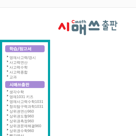
영재사고력/경시
사고력연산
사고력수학
사고력종합
교과
생각수학
영재1031 키즈
영재사고력수학1031
창의탐구력과학1031
상위권연산960
상위권도형960
상위권측정960
상위권문제해결960
상위권수학960
빨강연산