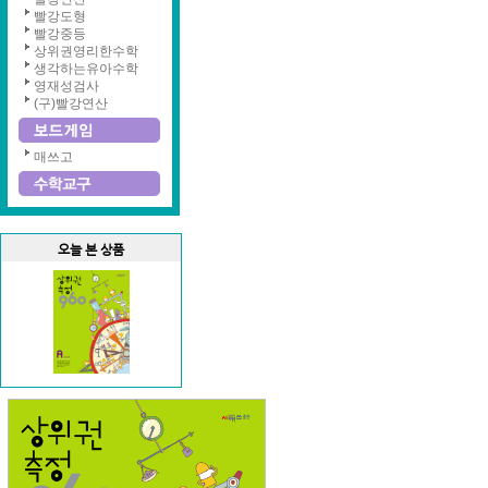
빨강도형
빨강중등
상위권영리한수학
생각하는유아수학
영재성검사
(구)빨강연산
매쓰고
오늘 본 상품