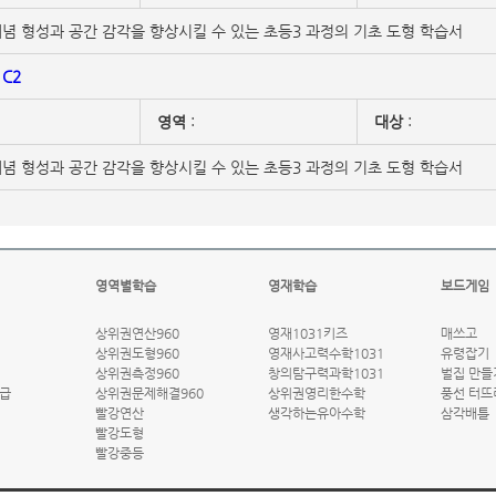
념 형성과 공간 감각을 향상시킬 수 있는 초등3 과정의 기초 도형 학습서
C2
영역
:
대상
:
념 형성과 공간 감각을 향상시킬 수 있는 초등3 과정의 기초 도형 학습서
영역별학습
영재학습
보드게임
상위권연산960
영재1031키즈
매쓰고
상위권도형960
영재사고력수학1031
유령잡기
상위권측정960
창의탐구력과학1031
벌집 만들
급
상위권문제해결960
상위권영리한수학
풍선 터뜨
빨강연산
생각하는유아수학
삼각배틀
빨강도형
빨강중등