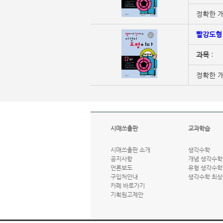
정확한 개
빨강도형 
과목
:
정확한 개
시매쓰출판
교과학습
시매쓰출판 소개
생각수학
공지사항
개념 생각수학
언론보도
유형 생각수학
구입처안내
생각수학 최상
카페 바로가기
기획원고제안