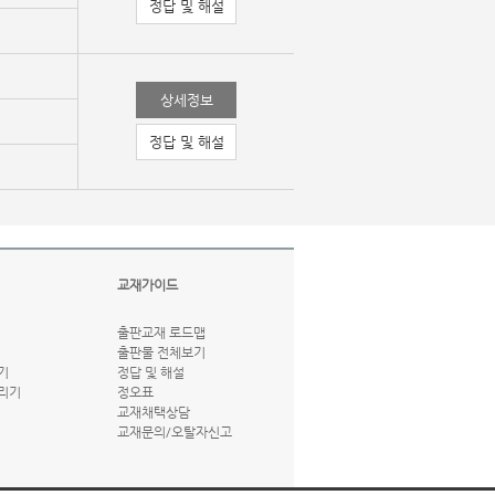
정답 및 해설
상세정보
정답 및 해설
교재가이드
출판교재 로드맵
출판물 전체보기
기
정답 및 해설
리기
정오표
교재채택상담
교재문의/오탈자신고