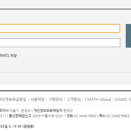
아이디 저장
개인정보취급방침
이용약관
가맹문의
고객문의
CMATH Global
DAMO 3
표이사
이충기, 한정규 |
개인정보보호책임자
한정규
317 |
통신판매업신고
2009-서울서초-0331 |
전화
02-3446-9660 |
팩스
02-3446-9663
 9, 1F-3F (잠원동)