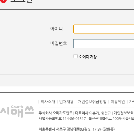
아이디
비밀번호
아이디 저장
회사소개
인재채용
개인정보취급방침
이용약관
가
주식회사 오메가포인트
|
대표이사
이충기, 한정규 |
개인정보보호
사업자등록번호
114-86-01317 |
통신판매업신고
2009-서울서초-
서울특별시 서초구 강남대로93길 9, 1F-3F (잠원동)