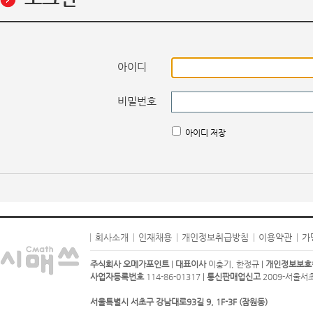
아이디
비밀번호
아이디 저장
회사소개
인재채용
개인정보취급방침
이용약관
가
주식회사 오메가포인트
|
대표이사
이충기, 한정규 |
개인정보보호
사업자등록번호
114-86-01317 |
통신판매업신고
2009-서울서초-
서울특별시 서초구 강남대로93길 9, 1F-3F (잠원동)