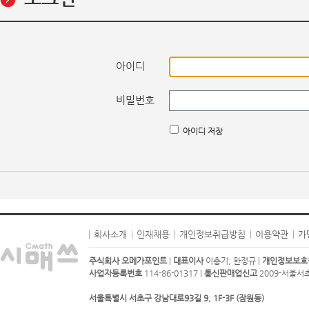
아이디
비밀번호
아이디 저장
회사소개
인재채용
개인정보취급방침
이용약관
가
주식회사 오메가포인트
|
대표이사
이충기, 한정규 |
개인정보보호
사업자등록번호
114-86-01317 |
통신판매업신고
2009-서울서초-
서울특별시 서초구 강남대로93길 9, 1F-3F (잠원동)