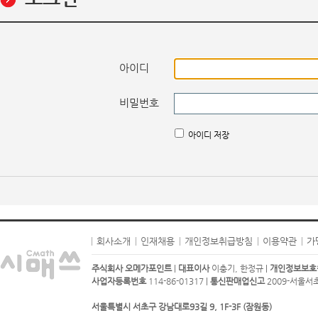
아이디
비밀번호
아이디 저장
회사소개
인재채용
개인정보취급방침
이용약관
가
주식회사 오메가포인트
|
대표이사
이충기, 한정규 |
개인정보보호
사업자등록번호
114-86-01317 |
통신판매업신고
2009-서울서초-
서울특별시 서초구 강남대로93길 9, 1F-3F (잠원동)