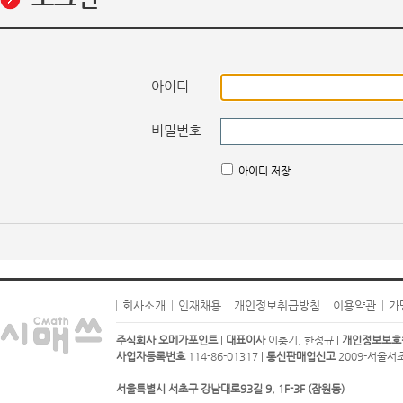
아이디
비밀번호
아이디 저장
회사소개
인재채용
개인정보취급방침
이용약관
가
주식회사 오메가포인트
|
대표이사
이충기, 한정규 |
개인정보보호
사업자등록번호
114-86-01317 |
통신판매업신고
2009-서울서초-
서울특별시 서초구 강남대로93길 9, 1F-3F (잠원동)