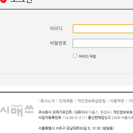
아이디
비밀번호
아이디 저장
회사소개
인재채용
개인정보취급방침
이용약관
가
주식회사 오메가포인트
|
대표이사
이충기, 한정규 |
개인정보보호
사업자등록번호
114-86-01317 |
통신판매업신고
2009-서울서초-
서울특별시 서초구 강남대로93길 9, 1F-3F (잠원동)