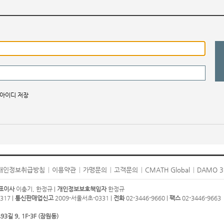
아이디 저장
개인정보취급방침
이용약관
가맹문의
고객문의
CMATH Global
DAMO 3
표이사
이충기, 한정규 |
개인정보보호책임자
한정규
317 |
통신판매업신고
2009-서울서초-0331 |
전화
02-3446-9660 |
팩스
02-3446-9663
 9, 1F-3F (잠원동)