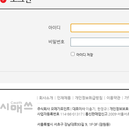
아이디
비밀번호
아이디 저장
회사소개
인재채용
개인정보취급방침
이용약관
가
주식회사 오메가포인트
|
대표이사
이충기, 한정규 |
개인정보보호
사업자등록번호
114-86-01317 |
통신판매업신고
2009-서울서초-
서울특별시 서초구 강남대로93길 9, 1F-3F (잠원동)