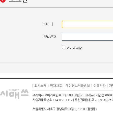
아이디
비밀번호
아이디 저장
회사소개
인재채용
개인정보취급방침
이용약관
가
주식회사 오메가포인트
|
대표이사
이충기, 한정규 |
개인정보보호
사업자등록번호
114-86-01317 |
통신판매업신고
2009-서울서초-
서울특별시 서초구 강남대로93길 9, 1F-3F (잠원동)